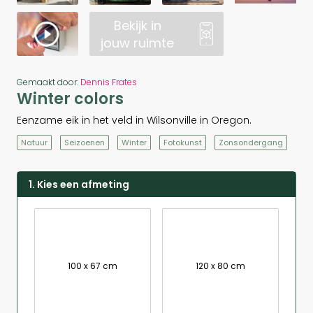
Bekijk in
jouw ruimte
Gemaakt door:
Dennis Frates
Winter colors
Eenzame eik in het veld in Wilsonville in Oregon.
Natuur
Seizoenen
Winter
Fotokunst
Zonsondergang
1. Kies een afmeting
100 x 67 cm
120 x 80 cm