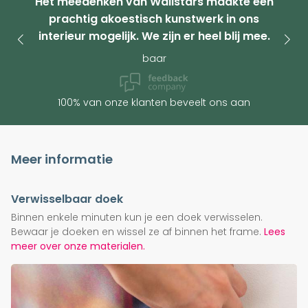
Het meedenken van Wallstars maakte een
prachtig akoestisch kunstwerk in ons
interieur mogelijk. We zijn er heel blij mee.
baar
100% van onze klanten beveelt ons aan
Meer informatie
Verwisselbaar doek
Binnen enkele minuten kun je een doek verwisselen.
Bewaar je doeken en wissel ze af binnen het frame.
Lees
meer over onze materialen.