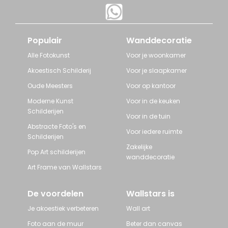
Populair
Wanddecoratie
Alle Fotokunst
Voor je woonkamer
Akoestisch Schilderij
Voor je slaapkamer
Oude Meesters
Voor op kantoor
Moderne Kunst
Voor in de keuken
Schilderijen
Voor in de tuin
Abstracte Foto's en
Voor iedere ruimte
Schilderijen
Zakelijke
Pop Art schilderijen
wanddecoratie
Art Frame van Wallstars
De voordelen
Wallstars is
Je akoestiek verbeteren
Wall art
Foto aan de muur
Beter dan canvas