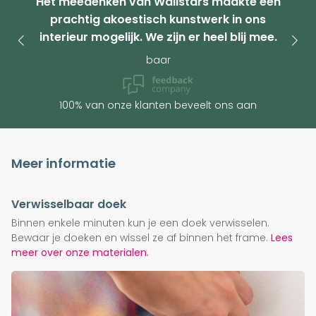
Het meedenken van Wallstars maakte een
prachtig akoestisch kunstwerk in ons
interieur mogelijk. We zijn er heel blij mee.
baar
100% van onze klanten beveelt ons aan
Meer informatie
Verwisselbaar doek
Binnen enkele minuten kun je een doek verwisselen.
Bewaar je doeken en wissel ze af binnen het frame.
Lees
meer over onze materialen.