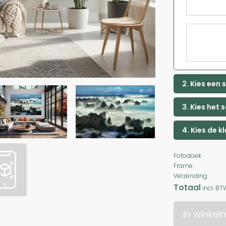
2. Kies een
3. Kies het 
4. Kies de k
Fotodoek
Frame
Verzending
Totaal
incl. BT
In winke