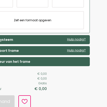
Zelf een formaat opgeven
Hulp nodig?
 systeem
Hulp nodig?
soort frame
leur van het frame
€ 0,00
€ 0,00
Gratis
€ 0,00
W
lmand