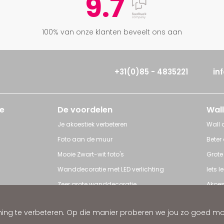
9.7
100% van onze klanten beveelt ons aan
+31(0)85 - 4835221
in
e
De voordelen
Wall
Je akoestiek verbeteren
Wall a
Foto aan de muur
Beter
Mooie Zwart-wit foto's
Grote
Wanddecoratie met LED verlichting
Iets 
Zeer grote wanddecoratie
Akoes
Grote posters
Poster
ng te verbeteren. Op die manier proberen we jou zo goed mogel
ratie