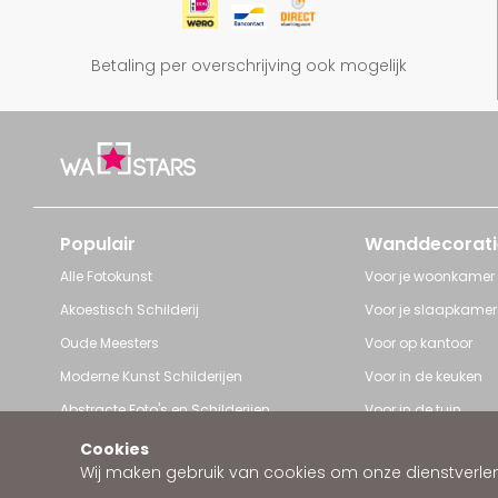
Betaling per overschrijving ook mogelijk
Populair
Wanddecorati
Alle Fotokunst
Voor je woonkamer
Akoestisch Schilderij
Voor je slaapkamer
Oude Meesters
Voor op kantoor
Moderne Kunst Schilderijen
Voor in de keuken
Abstracte Foto's en Schilderijen
Voor in de tuin
Pop Art schilderijen
Voor iedere ruimte
Cookies
Wij maken gebruik van cookies om onze dienstverleni
Art Frame van Wallstars
Zakelijke wanddeco