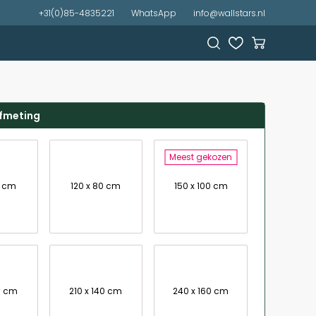
+31(0)85-4835221
WhatsApp
info@wallstars.nl
afmeting
Meest gekozen
7 cm
120 x 80 cm
150 x 100 cm
0 cm
210 x 140 cm
240 x 160 cm