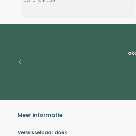
vanaf
€ 147,50
ako
Meer informatie
Verwisselbaar doek