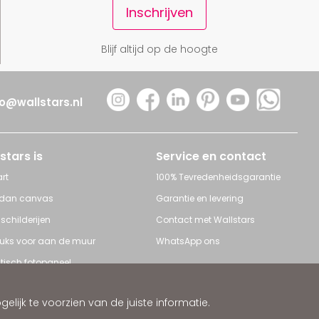
Inschrijven
Blijf altijd op de hoogte
fo@wallstars.nl
stars is
Service en contact
rt
100% Tevredenheidsgarantie
 dan canvas
Garantie en levering
 schilderijen
Contact met Wallstars
leuks voor aan de muur
WhatsApp ons
tisch fotopaneel
s en Schilderijen
ijk te voorzien van de juiste informatie.