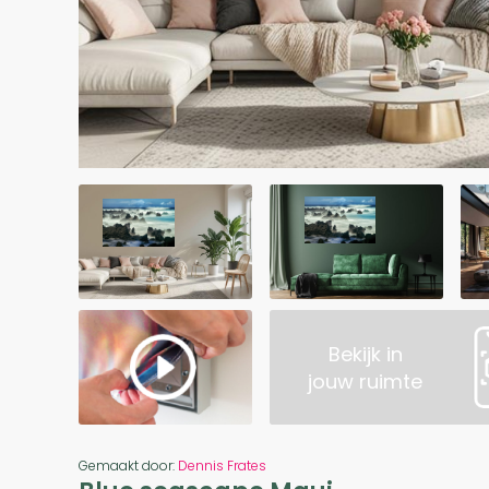
Bekijk in
jouw ruimte
Gemaakt door:
Dennis Frates