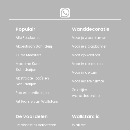
Populair
Wanddecoratie
Alle Fotokunst
Voor je woonkamer
Akoestisch Schilderij
Voor je slaapkamer
Oude Meesters
Voor op kantoor
Moderne Kunst
Voor in de keuken
Schilderijen
Voor in de tuin
Abstracte Foto's en
Voor iedere ruimte
Schilderijen
Zakelijke
Pop Art schilderijen
wanddecoratie
Art Frame van Wallstars
De voordelen
Wallstars is
Je akoestiek verbeteren
Wall art