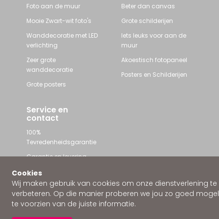
Foto aan de muur
Beter dan canvas
Mooie Zwart-wit foto's
Grote schilderijen
Wanddecoratie met LED
Iets leuks voor aan de
verlichting
muur
Zeer grote
Akoestisch fotopaneel
wanddecoratie
Posters en Schilderijen
Grote posters
Service en
contact
100%
Tevredenheidsgarantie
Garantie en levering
Contact met Wallstars
Cookies
Wij maken gebruik van cookies om onze dienstverlening te
WhatsApp ons
verbeteren. Op die manier proberen we jou zo goed mogeli
te voorzien van de juiste informatie.