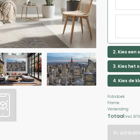
2. Kies een
3. Kies het 
4. Kies de k
Fotodoek
Frame
Verzending
Totaal
incl. BT
In winke