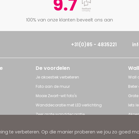
9.7
100% van onze klanten beveelt ons aan
+31(0)85 - 4835221
in
e
De voordelen
Wall
Je akoestiek verbeteren
Wall a
Foto aan de muur
Beter
Mooie Zwart-wit foto's
Grote
Wanddecoratie met LED verlichting
Iets 
Zeer grote wanddecoratie
Akoes
Grote posters
Poster
ng te verbeteren. Op die manier proberen we jou zo goed mogel
ratie