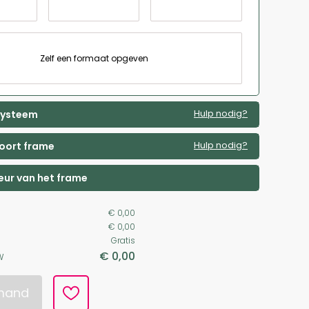
Zelf een formaat opgeven
Hulp nodig?
 systeem
Hulp nodig?
soort frame
leur van het frame
€ 0,00
€ 0,00
Gratis
€ 0,00
W
lmand