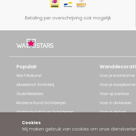
Betaling per overschrijving ook mogelijk
Populair
Wanddecorati
Alle Fotokunst
Voor je woonkamer
Akoestisch Schilderij
Voor je slaapkamer
Oude Meesters
Voor op kantoor
Moderne Kunst Schilderijen
Voor in de keuken
Abstracte Foto's en Schilderijen
Voor in de tuin
Pop Art schilderijen
Voor iedere ruimte
Cookies
Wij maken gebruik van cookies om onze dienstverleni
Art Frame van Wallstars
Zakelijke wanddeco