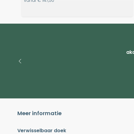
vanaf
€ 147,50
ako
Meer informatie
Verwisselbaar doek