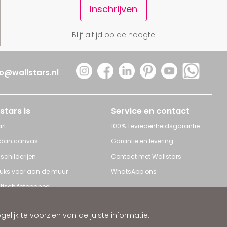
Inschrijven
Blijf altijd op de hoogte
fo@wallstars.nl
stars is
Service en contact
rt
100% Tevredenheidsgarantie
 dan canvas
Garantie en levering
 schilderijen
Contact met Wallstars
leuks voor aan de muur
WhatsApp ons
tisch fotopaneel
s en Schilderijen
ijk te voorzien van de juiste informatie.