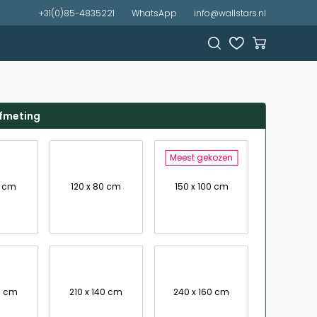
+31(0)85-4835221
WhatsApp
info@wallstars.nl
afmeting
Meest gekozen
7 cm
120 x 80 cm
150 x 100 cm
0 cm
210 x 140 cm
240 x 160 cm