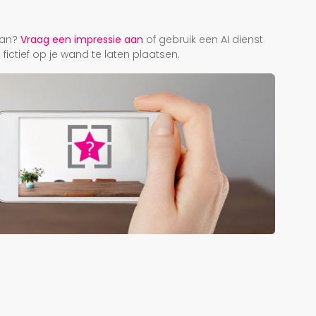
r
taan?
Vraag een impressie aan
of gebruik een AI dienst
ictief op je wand te laten plaatsen.