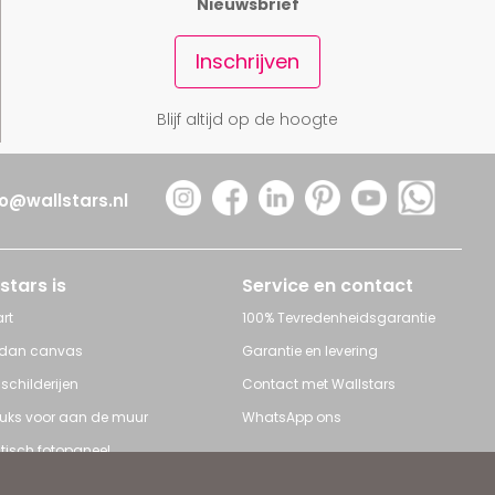
Nieuwsbrief
Inschrijven
Blijf altijd op de hoogte
fo@wallstars.nl
stars is
Service en contact
rt
100% Tevredenheidsgarantie
 dan canvas
Garantie en levering
 schilderijen
Contact met Wallstars
leuks voor aan de muur
WhatsApp ons
tisch fotopaneel
s en Schilderijen