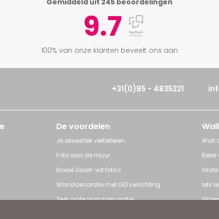
Gemiddeld uit 245 beoordelingen
9.7
100% van onze klanten beveelt ons aan
+31(0)85 - 4835221
in
e
De voordelen
Wall
Je akoestiek verbeteren
Wall a
Foto aan de muur
Beter
Mooie Zwart-wit foto's
Grote
Wanddecoratie met LED verlichting
Iets 
Zeer grote wanddecoratie
Akoes
Grote posters
Poster