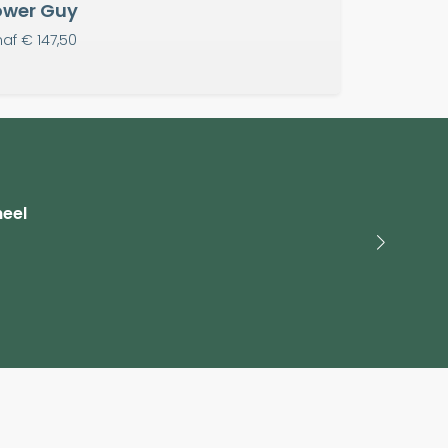
ower Guy
naf
€ 147,50
heel