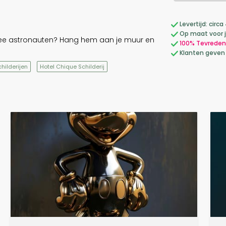
Levertijd: cir
Op maat voor 
wee astronauten? Hang hem aan je muur en
100% Tevreden
Klanten geven
hilderijen
Hotel Chique Schilderij