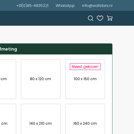
+31(0)85-4835221
WhatsApp
info@wallstars.nl
afmeting
Meest gekozen
0 cm
80 x 120 cm
100 x 150 cm
0 cm
140 x 210 cm
160 x 240 cm