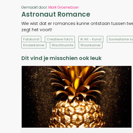
Gemaakt door:
Mark Groeneboer
Astronaut Romance
Wie wist dat er romances kunne ontstaan tussen t
zegt het voort!
Fotokunst
Creatieve foto's
AI Art - Kunst
Surrealisme sc
Kinderkamer
Wachtruimte
Woonkamer
Dit vind je misschien ook leuk