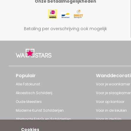
Onze betaalmogelijkheden
Betaling per overschrijving ook mogelijk
Populair
Wanddecorati
Alle Fotokunst
Voor je woonkamer
Akoestisch Schilderij
Voor je slaapkamer
Oude Meesters
Voor op kantoor
Moderne Kunst Schilderijen
Voor in de keuken
Abstracte Foto's en Schilderijen
Voor in de tuin
Pop Art schilderijen
Voor iedere ruimte
Cookies