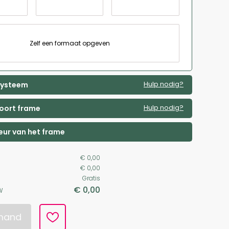
Zelf een formaat opgeven
Hulp nodig?
 systeem
Hulp nodig?
soort frame
leur van het frame
€ 0,00
€ 0,00
Gratis
€ 0,00
W
lmand