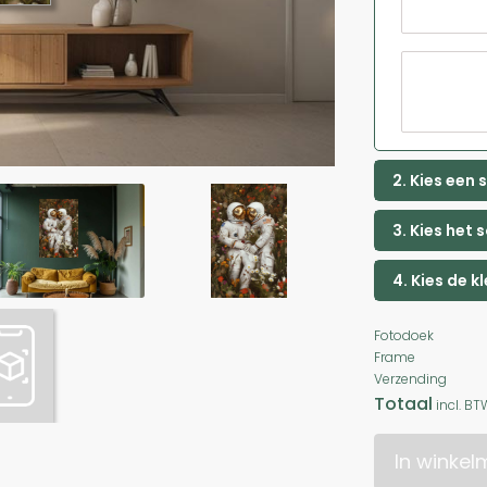
2. Kies een
3. Kies het 
4. Kies de k
Fotodoek
Frame
Verzending
Totaal
incl. BT
In winke