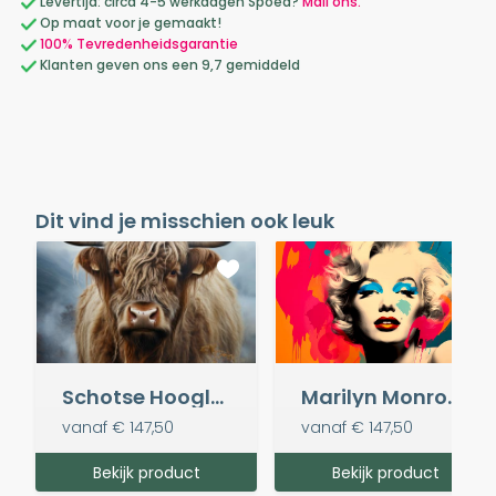
Levertijd: circa 4-5 werkdagen Spoed?
Mail ons.
Op maat voor je gemaakt!
100% Tevredenheidsgarantie
Klanten geven ons een 9,7 gemiddeld
Dit vind je misschien ook leuk
Schotse Hooglander in de Mist
Marilyn Monroe meets Andy Warhol
vanaf
€ 147,50
vanaf
€ 147,50
Bekijk product
Bekijk product