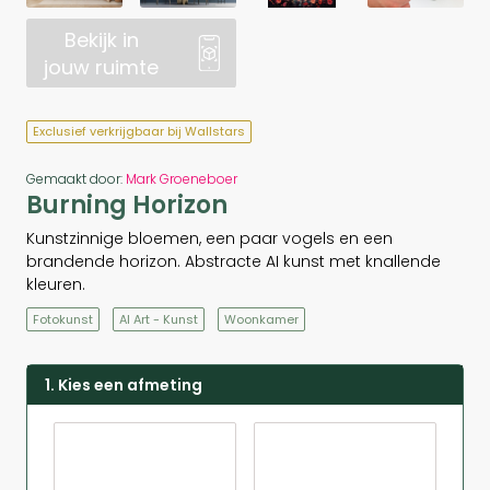
Bekijk in
jouw ruimte
Exclusief verkrijgbaar bij Wallstars
Gemaakt door:
Mark Groeneboer
Burning Horizon
Kunstzinnige bloemen, een paar vogels en een
brandende horizon. Abstracte AI kunst met knallende
kleuren.
Fotokunst
AI Art - Kunst
Woonkamer
1. Kies een afmeting