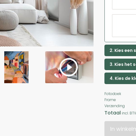
2. Kies een
3. Kies het 
4. Kies de k
Fotodoek
Frame
Verzending
Totaal
incl. BT
In winke