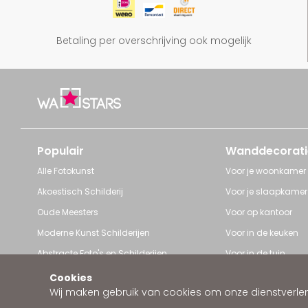
Betaling per overschrijving ook mogelijk
Populair
Wanddecorati
Alle Fotokunst
Voor je woonkamer
Akoestisch Schilderij
Voor je slaapkamer
Oude Meesters
Voor op kantoor
Moderne Kunst Schilderijen
Voor in de keuken
Abstracte Foto's en Schilderijen
Voor in de tuin
Pop Art schilderijen
Voor iedere ruimte
Cookies
Wij maken gebruik van cookies om onze dienstverleni
Art Frame van Wallstars
Zakelijke wanddeco