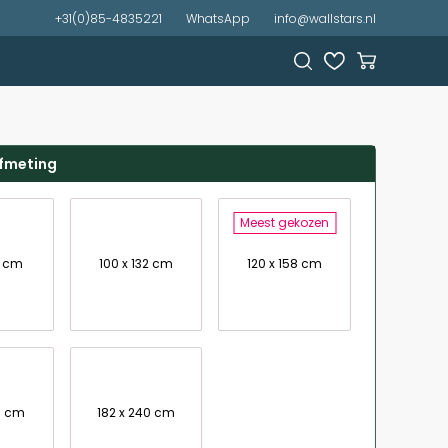
+31(0)85-4835221
WhatsApp
info@wallstars.nl
afmeting
Meest gekozen
0 cm
100 x 132 cm
120 x 158 cm
8 cm
182 x 240 cm