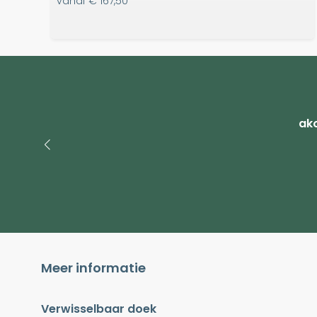
vanaf
€ 167,50
ako
Meer informatie
Verwisselbaar doek