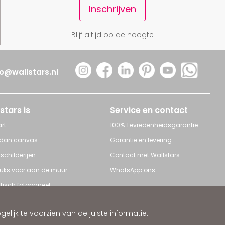
Inschrijven
Blijf altijd op de hoogte
fo@wallstars.nl
stars is
Service en contact
rt
100% Tevredenheidsgarantie
 dan canvas
Garantie en levering
 schilderijen
Contact met Wallstars
leuks voor aan de muur
WhatsApp ons
tisch fotopaneel
s en Schilderijen
ijk te voorzien van de juiste informatie.