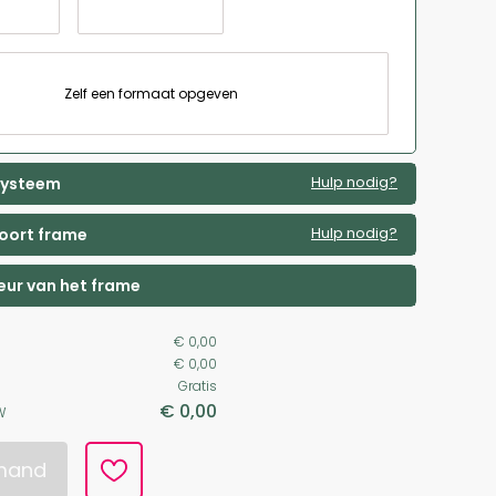
Zelf een formaat opgeven
Hulp nodig?
 systeem
Hulp nodig?
soort frame
leur van het frame
€ 0,00
€ 0,00
Gratis
€ 0,00
W
lmand