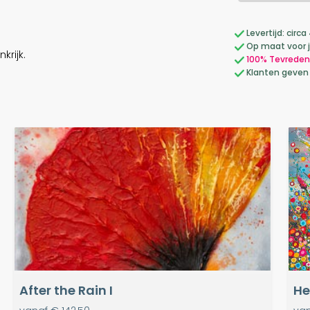
Levertijd: cir
Op maat voor 
krijk.
100% Tevreden
Klanten geven
After the Rain I
He