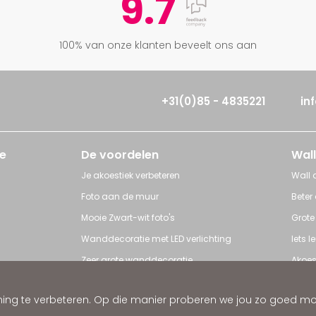
9.7
100% van onze klanten beveelt ons aan
+31(0)85 - 4835221
in
e
De voordelen
Wall
Je akoestiek verbeteren
Wall a
Foto aan de muur
Beter
Mooie Zwart-wit foto's
Grote
Wanddecoratie met LED verlichting
Iets 
Zeer grote wanddecoratie
Akoes
Grote posters
Poster
ng te verbeteren. Op die manier proberen we jou zo goed mogel
ratie