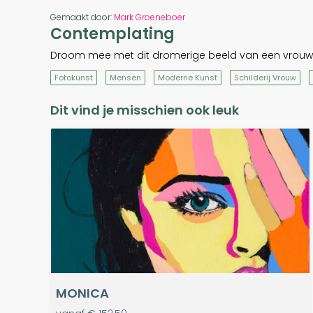
Gemaakt door:
Mark Groeneboer
Contemplating
Droom mee met dit dromerige beeld van een vrouw 
Fotokunst
Mensen
Moderne Kunst
Schilderij Vrouw
Dit vind je misschien ook leuk
MONICA