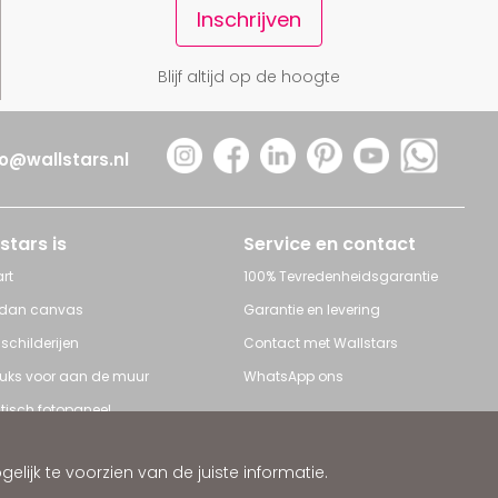
Inschrijven
Blijf altijd op de hoogte
fo@wallstars.nl
stars is
Service en contact
rt
100% Tevredenheidsgarantie
 dan canvas
Garantie en levering
 schilderijen
Contact met Wallstars
leuks voor aan de muur
WhatsApp ons
tisch fotopaneel
s en Schilderijen
ijk te voorzien van de juiste informatie.