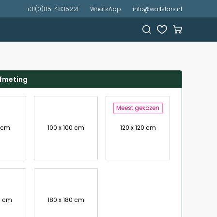
+31(0)85-4835221
WhatsApp
info@wallstars.nl
afmeting
Meest gekozen
0 cm
100 x 100 cm
120 x 120 cm
0 cm
180 x 180 cm