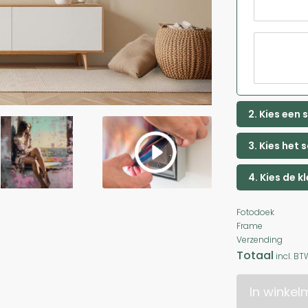
2. Kies een
3. Kies het 
4. Kies de k
Fotodoek
Frame
Verzending
Totaal
incl. BT
In winke