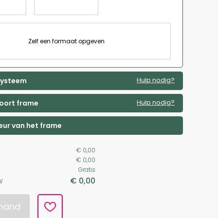
Zelf een formaat opgeven
Hulp nodig?
 systeem
Hulp nodig?
soort frame
leur van het frame
€ 0,00
€ 0,00
Gratis
€ 0,00
W
lmand