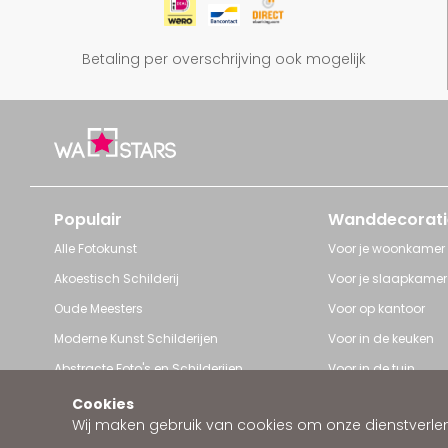
Betaling per overschrijving ook mogelijk
Populair
Wanddecorati
Alle Fotokunst
Voor je woonkamer
Akoestisch Schilderij
Voor je slaapkamer
Oude Meesters
Voor op kantoor
Moderne Kunst Schilderijen
Voor in de keuken
Abstracte Foto's en Schilderijen
Voor in de tuin
Pop Art schilderijen
Voor iedere ruimte
Cookies
Wij maken gebruik van cookies om onze dienstverleni
Art Frame van Wallstars
Zakelijke wanddeco