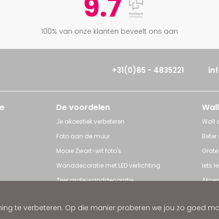
9.7
100% van onze klanten beveelt ons aan
+31(0)85 - 4835221
in
e
De voordelen
Wall
Je akoestiek verbeteren
Wall a
Foto aan de muur
Beter
Mooie Zwart-wit foto's
Grote
Wanddecoratie met LED verlichting
Iets 
Zeer grote wanddecoratie
Akoes
Grote posters
Poster
ng te verbeteren. Op die manier proberen we jou zo goed mogel
ratie