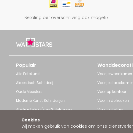
Betaling per overschrijving ook mogelijk
Populair
Wanddecorati
Alle Fotokunst
Voor je woonkamer
Akoestisch Schilderij
Voor je slaapkamer
Oude Meesters
Voor op kantoor
Moderne Kunst Schilderijen
Voor in de keuken
Abstracte Foto's en Schilderijen
Voor in de tuin
Pop Art schilderijen
Voor iedere ruimte
Cookies
Wij maken gebruik van cookies om onze dienstverleni
Art Frame van Wallstars
Zakelijke wanddeco