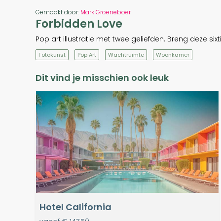
Gemaakt door:
Mark Groeneboer
Forbidden Love
Pop art illustratie met twee geliefden. Breng deze six
Fotokunst
Pop Art
Wachtruimte
Woonkamer
Dit vind je misschien ook leuk
Hotel California