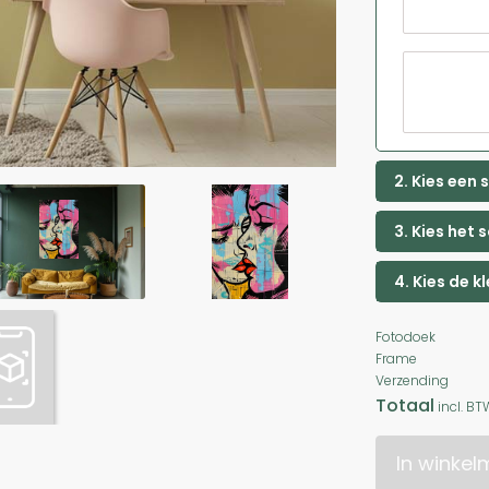
2. Kies een
3. Kies het 
4. Kies de k
Fotodoek
Frame
Verzending
Totaal
incl. BT
In winke