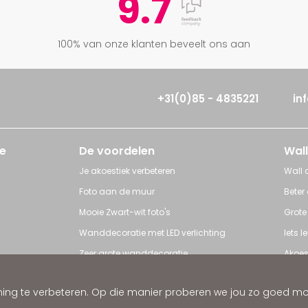
9.7
100% van onze klanten beveelt ons aan
+31(0)85 - 4835221
in
e
De voordelen
Wall
Je akoestiek verbeteren
Wall a
Foto aan de muur
Beter
Mooie Zwart-wit foto's
Grote
Wanddecoratie met LED verlichting
Iets 
Zeer grote wanddecoratie
Akoes
Grote posters
Poster
ng te verbeteren. Op die manier proberen we jou zo goed mogel
ratie