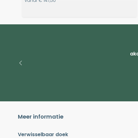
vanaf
€ 147,50
ako
Meer informatie
Verwisselbaar doek