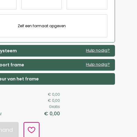
Zelf een formaat opgeven
Hulp nodig?
 systeem
Hulp nodig?
soort frame
leur van het frame
€ 0,00
€ 0,00
Gratis
€ 0,00
W
lmand