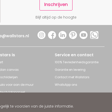
Inschrijven
Blijf altijd op de hoogte
fo@wallstars.nl
stars is
Service en contact
rt
100% Tevredenheidsgarantie
 dan canvas
Garantie en levering
 schilderijen
Contact met Wallstars
leuks voor aan de muur
WhatsApp ons
tisch fotopaneel
s en Schilderijen
ijk te voorzien van de juiste informatie.