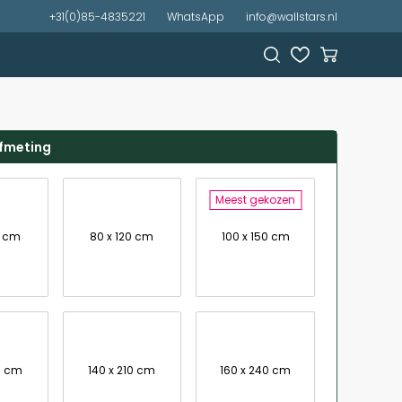
+31(0)85-4835221
WhatsApp
info@wallstars.nl
afmeting
Meest gekozen
0 cm
80 x 120 cm
100 x 150 cm
0 cm
140 x 210 cm
160 x 240 cm