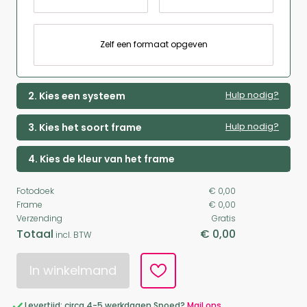
Zelf een formaat opgeven
Hulp nodig?
2. Kies een systeem
Hulp nodig?
3. Kies het soort frame
4. Kies de kleur van het frame
Fotodoek
€ 0,00
Frame
€ 0,00
Verzending
Gratis
Totaal
€ 0,00
incl. BTW
In winkelmand
Levertijd: circa 4-5 werkdagen Spoed?
Mail ons.