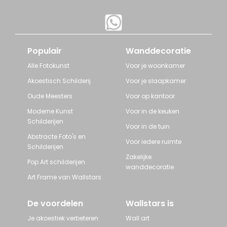
Populair
Wanddecoratie
Alle Fotokunst
Voor je woonkamer
Akoestisch Schilderij
Voor je slaapkamer
Oude Meesters
Voor op kantoor
Moderne Kunst
Voor in de keuken
Schilderijen
Voor in de tuin
Abstracte Foto's en
Voor iedere ruimte
Schilderijen
Zakelijke
Pop Art schilderijen
wanddecoratie
Art Frame van Wallstars
De voordelen
Wallstars is
Je akoestiek verbeteren
Wall art