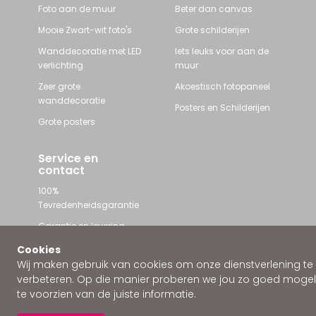
Foto aan de muur
Beter dan canvas
Mooie Zwart-wit foto's
Grote schilderijen
Wanddecoratie met LED
Iets leuks voor aan de
verlichting
muur
Zeer grote
Akoestisch fotopaneel
wanddecoratie
Posters en Schilderijen
Grote posters
Service en
contact
100%
Tevredenheidsgarantie
Garantie en levering
Contact met Wallstars
Cookies
Wij maken gebruik van cookies om onze dienstverlening te
WhatsApp ons
verbeteren. Op die manier proberen we jou zo goed mogeli
te voorzien van de juiste informatie.