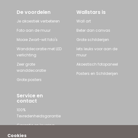
De voordelen
Wallstars is
Je akoestiek verbeteren
Wall art
Foto aan de muur
Beter dan canvas
Mooie Zwart-wit foto's
Grote schilderijen
Wanddecoratie met LED
Iets leuks voor aan de
verlichting
muur
Zeer grote
Akoestisch fotopaneel
wanddecoratie
Posters en Schilderijen
Grote posters
Service en
contact
100%
Tevredenheidsgarantie
Garantie en levering
Contact met Wallstars
Cookies