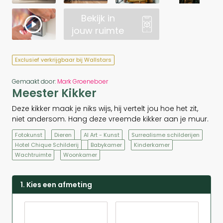
Bekijk in
jouw ruimte
Exclusief verkrijgbaar bij Wallstars
Gemaakt door:
Mark Groeneboer
Meester Kikker
Deze kikker maak je niks wijs, hij vertelt jou hoe het zit,
niet andersom. Hang deze vreemde kikker aan je muur.
Fotokunst
Dieren
AI Art - Kunst
Surrealisme schilderijen
Hotel Chique Schilderij
Babykamer
Kinderkamer
Wachtruimte
Woonkamer
1. Kies een afmeting