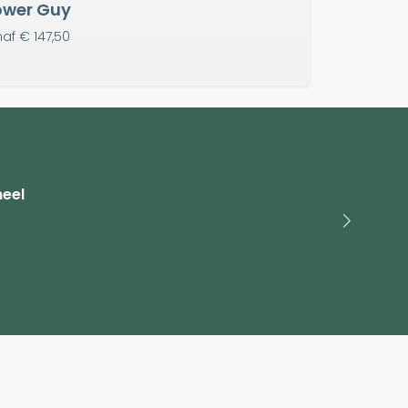
ower Guy
naf
€ 147,50
heel