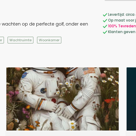
Levertijd: cir
Op maat voor 
e wachten op de perfecte golf, onder een
100% Tevreden
Klanten geven
er
Wachtruimte
Woonkamer