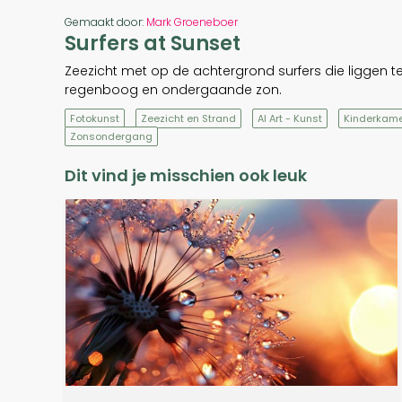
Gemaakt door:
Mark Groeneboer
Surfers at Sunset
Zeezicht met op de achtergrond surfers die liggen t
regenboog en ondergaande zon.
Fotokunst
Zeezicht en Strand
AI Art - Kunst
Kinderkam
Zonsondergang
Dit vind je misschien ook leuk