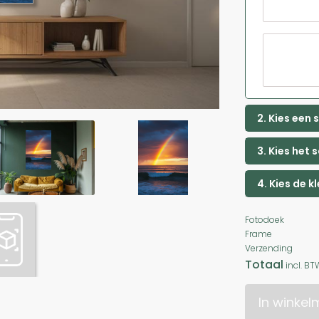
2. Kies een
3. Kies het 
4. Kies de k
Fotodoek
Frame
Verzending
Totaal
incl. BT
In winke