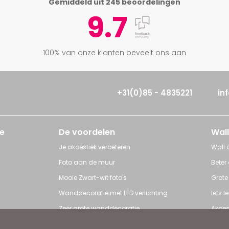
Gemiddeld uit 245 beoordelingen
9.7
100% van onze klanten beveelt ons aan
+31(0)85 - 4835221
in
e
De voordelen
Wall
Je akoestiek verbeteren
Wall a
Foto aan de muur
Beter
Mooie Zwart-wit foto's
Grote
Wanddecoratie met LED verlichting
Iets 
Zeer grote wanddecoratie
Akoes
Grote posters
Poster