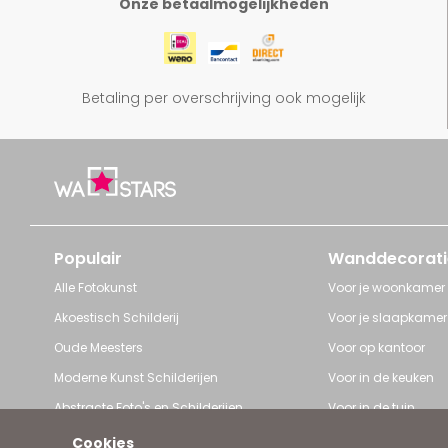
Onze betaalmogelijkheden
Betaling per overschrijving ook mogelijk
Populair
Wanddecorati
Alle Fotokunst
Voor je woonkamer
Akoestisch Schilderij
Voor je slaapkamer
Oude Meesters
Voor op kantoor
Moderne Kunst Schilderijen
Voor in de keuken
Abstracte Foto's en Schilderijen
Voor in de tuin
Pop Art schilderijen
Voor iedere ruimte
Cookies