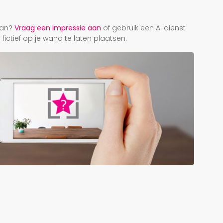
r
taan?
Vraag een impressie aan
of gebruik een AI dienst
ictief op je wand te laten plaatsen.