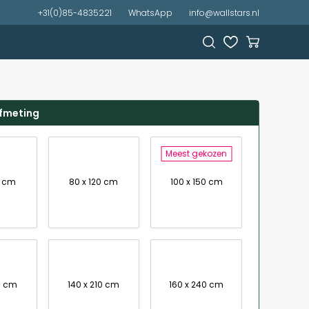
+31(0)85-4835221
WhatsApp
info@wallstars.nl
afmeting
Meest gekozen
0 cm
80 x 120 cm
100 x 150 cm
0 cm
140 x 210 cm
160 x 240 cm