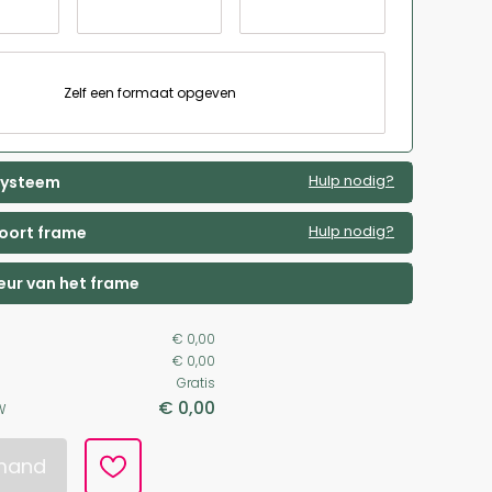
Zelf een formaat opgeven
Hulp nodig?
 systeem
Hulp nodig?
soort frame
leur van het frame
€ 0,00
€ 0,00
Gratis
€ 0,00
W
lmand