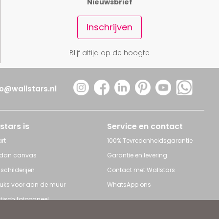
Nieuwsbrief
Inschrijven
Blijf altijd op de hoogte
fo@wallstars.nl
stars is
Service en contact
rt
100% Tevredenheidsgarantie
 dan canvas
Garantie en levering
 schilderijen
Contact met Wallstars
leuks voor aan de muur
WhatsApp ons
tisch fotopaneel
s en Schilderijen