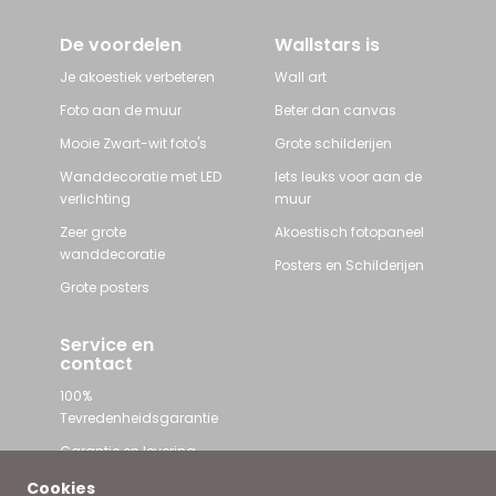
De voordelen
Wallstars is
Je akoestiek verbeteren
Wall art
Foto aan de muur
Beter dan canvas
Mooie Zwart-wit foto's
Grote schilderijen
Wanddecoratie met LED
Iets leuks voor aan de
verlichting
muur
Zeer grote
Akoestisch fotopaneel
wanddecoratie
Posters en Schilderijen
Grote posters
Service en
contact
100%
Tevredenheidsgarantie
Garantie en levering
Contact met Wallstars
Cookies