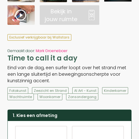
Bekijk in
jouw ruimte
Exclusief verkrijgbaar bij Wallstars
Gemaakt door:
Mark Groeneboer
Time to call it a day
Eind van de dag, een surfer loopt over het strand met
een lange sluitertijd en bewegingsonscherpte voor
kunstzinnig accent.
Fotokunst
Zeezicht en Strand
AI Art - Kunst
Kinderkamer
Wachtruimte
Woonkamer
Zonsondergang
1. Kies een afmeting