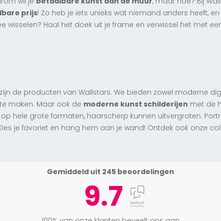
rom wil je
betaalbare kunst aan de muur
, maar hoe? Bij Wal
bare prijs
! Zo heb je iets unieks wat niemand anders heeft, en
ee wisselen? Haal het doek uit je frame en verwissel het met e
 zijn de producten van Wallstars. We bieden zowel moderne dig
 te maken. Maar ook de
moderne kunst schilderijen
met de h
p hele grote formaten, haarscherp kunnen uitvergroten. Portre
 Kies je favoriet en hang hem aan je wand! Ontdek ook onze col
Gemiddeld uit 245 beoordelingen
9.7
100% van onze klanten beveelt ons aan