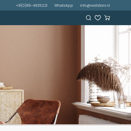
+31(0)85-4835221
WhatsApp
info@wallstars.nl