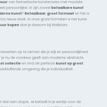
muur
van fantastische kunstenaars met mooiste
el persoonlijker. Er zijn zoveel
betaalbare kunst
Nieuw
Exclusief
erne kunst
?
Betaalbaar
,
groot formaat
en het is
Urban Survivor
los nieuw doek. In onze grote formaten is het kunst
muur kopen
doe je daarom bij Wallstars.
anaf € 142,50
nstwerken op te nemen die je stijl en persoonlijkheid
 Of je nu de voorkeur geeft aan moderne abstracte
t collectie
en vind de perfecte
kunst op groot
erbluffende omgeving die je individualiteit
jkt dan een utopie. Je betaalt in je eentje voor de