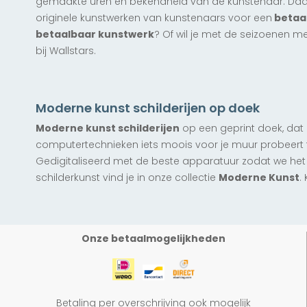
gemaakte uren en bekendheid van de kunstenaar. Daa
vanaf € 167,50
originele kunstwerken van kunstenaars voor een
betaal
betaalbaar kunstwerk
? Of wil je met de seizoenen m
Limited Edition
Exclusief
bij Wallstars.
My Baggage
Limited Edition
Limited Edition
Exclusief
Exclusief
vanaf € 167,50
After the Rain I
After the Rain II
Moderne kunst schilderijen op doek
vanaf € 142,50
vanaf € 142,50
Moderne kunst schilderijen
op een geprint doek, dat
computertechnieken iets moois voor je muur probeert
Gedigitaliseerd met de beste apparatuur zodat we het o
schilderkunst vind je in onze collectie
Moderne Kunst
.
Onze betaalmogelijkheden
Betaling per overschrijving ook mogelijk