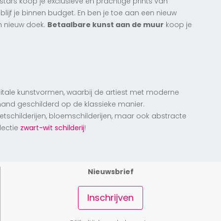
lstars koop je exclusieve en prachtige prints van
 blijf je binnen budget. En ben je toe aan een nieuw
en nieuw doek.
Betaalbare kunst aan de muur
koop je
itale kunstvormen, waarbij de artiest met moderne
and geschilderd op de klassieke manier.
tschilderijen, bloemschilderijen, maar ook abstracte
lectie
zwart-wit schilderij
!
Nieuwsbrief
Inschrijven