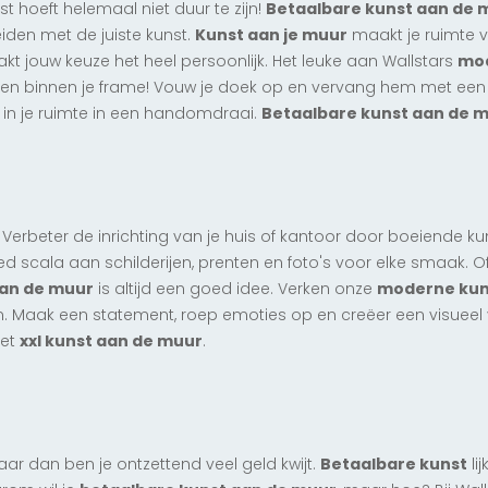
 hoeft helemaal niet duur te zijn!
Betaalbare kunst aan de 
Limited Edition
Exclusief
eiden met de juiste kunst.
Kunst aan je muur
maakt je ruimte ve
Meisje met de Parel I
akt jouw keuze het heel persoonlijk. Het leuke aan Wallstars
mod
vanaf € 167,50
selen binnen je frame! Vouw je doek op en vervang hem met een 
 in je ruimte in een handomdraai.
Betaalbare kunst aan de 
v
n
! Verbeter de inrichting van je huis of kantoor door boeiende ku
ed scala aan schilderijen, prenten en foto's voor elke smaak.
aan de muur
is altijd een goed idee.
Verken onze
moderne kuns
n. Maak een statement, roep emoties op en creëer een visueel v
met
xxl kunst aan de muur
.
r dan ben je ontzettend veel geld kwijt.
Betaalbare kunst
li