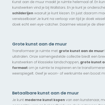
Kunst aan de muur maakt je ruimte helemaal af. En kunst
kunstwerken vind je bij Wallstars. En je kunt je ondersch
schilderijen
waaruit je kunt kiezen. En juist daarom ma
verwisselbaar! Je kunt na verloop van tijd je doek wis
Limited Edition
Limited Edition
Exclusief
Exclusief
doek echt een eye-catcher. Daarmee wissel je de sfeer
Limited Edition
Exclusief
Meisje met de Parel & Het
Meisje met de parel & Kabinet
Het Pimpernelblauwtje
Straatje
Limited Edition
Exclusief
vanaf € 147,50
Limited Edition
Exclusief
Last van galm?
Amandelbloesem
vanaf € 175,00
vanaf € 147,50
Limited Edition
Exclusief
Hippie Flowers
Grote kunst aan de muur
Bestel gemakkelijk akoestische panele
vanaf € 155,00
Wilgenroosjes II
vanaf € 177,50
Limited Edition
Exclusief
Exclusief
Exclusief
Exclusief
Exclusief
Limited Edition
Exclusief
bij je bestelling.
Transformeer je ruimte met
grote kunst aan de muur
vanaf € 185,00
Waterballet I
Back on Track
Jumping Jack Flashback
DREAMER
TWINS
Time Heals Everything
uitstralen. Onze samengestelde collectie biedt een bre
vanaf € 142,50
vanaf € 142,50
vanaf € 142,50
vanaf € 142,50
vanaf € 142,50
kunstwerken of klassieke landschappen,
grote kunst 
vanaf € 142,50
formaat
om je ruimte te inspireren en te transformere
Limited Edition
Exclusief
Limited Edition
Exclusief
weerspiegelt. Geef je woon- of werkruimte een boost 
Limited Edition
Exclusief
Dare Devil
Waterballet II
Exclusief
Like A Grain Of Sand In The
vanaf € 175,00
vanaf € 147,50
Ocean
SPRING
vanaf € 142,50
Betaalbare kunst aan de muur
vanaf € 150,00
Exclusief
Je kunt
moderne kunst kopen
van een kunstenaar, maa
JOY