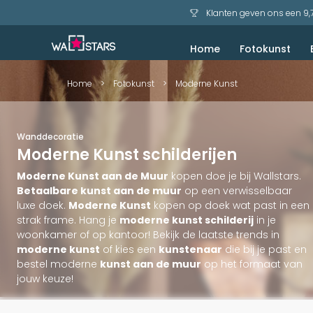
Klanten geven ons een 9,
Home
Fotokunst
Akoestisch schilderij
Bekijk voorbeelden
Zeezicht en Strand
Home
>
Fotokunst
>
Moderne Kunst
Wanddecoratie
Moderne Kunst schilderijen
Moderne Kunst aan de Muur
kopen doe je bij Wallstars.
Betaalbare kunst aan de muur
op een verwisselbaar
luxe doek.
Moderne Kunst
kopen op doek wat past in een
strak frame. Hang je
moderne kunst schilderij
in je
woonkamer of op kantoor! Bekijk de laatste trends in
moderne kunst
of kies een
kunstenaar
die bij je past en
bestel moderne
kunst aan de muur
op het formaat van
jouw keuze!