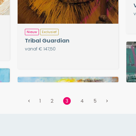
v
Nieuw
Exclusief
Tribal Guardian
vanaf € 147,50
1
2
4
5
3