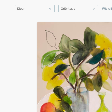
Kleur
Oriëntatie
Wis all