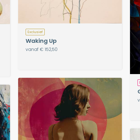
Exclusief
Waking Up
vanaf € 152,50
v