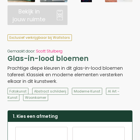
Bekijk in
jouw ruimte
Exclusief verkrijgbaar bij Wallstars
Gemaakt door:
Scott Stulberg
Glas-in-lood bloemen
Prachtige diepe kleuren in dit glas-in-lood bloemen
tafereel. Klassiek en moderne elementen versterken
elkaar in dit kunstwerk.
Fotokunst
Abstract schilderij
Moderne Kunst
AI Art -
Kunst
Woonkamer
1. Kies een afmeting