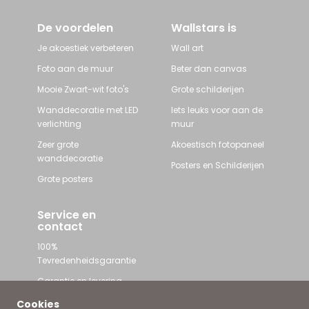
De voordelen
Wallstars is
Je akoestiek verbeteren
Wall art
Foto aan de muur
Beter dan canvas
Mooie Zwart-wit foto's
Grote schilderijen
Wanddecoratie met LED
Iets leuks voor aan de
verlichting
muur
Zeer grote
Akoestisch fotopaneel
wanddecoratie
Posters en Schilderijen
Grote posters
Service en
contact
100%
Tevredenheidsgarantie
Garantie en levering
Contact met Wallstars
Cookies