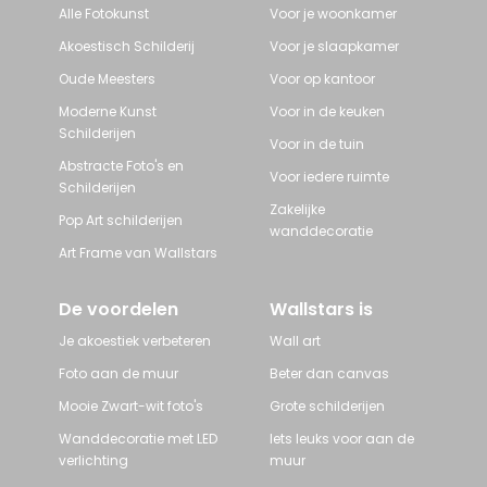
Alle Fotokunst
Voor je woonkamer
Akoestisch Schilderij
Voor je slaapkamer
Oude Meesters
Voor op kantoor
Moderne Kunst
Voor in de keuken
Schilderijen
Voor in de tuin
Abstracte Foto's en
Voor iedere ruimte
Schilderijen
Zakelijke
Pop Art schilderijen
wanddecoratie
Art Frame van Wallstars
De voordelen
Wallstars is
Je akoestiek verbeteren
Wall art
Foto aan de muur
Beter dan canvas
Mooie Zwart-wit foto's
Grote schilderijen
Wanddecoratie met LED
Iets leuks voor aan de
verlichting
muur