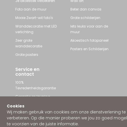
Je akoestiek verbeteren
Wall art
Foto aan de muur
Beter dan canvas
Mooie Zwart-wit foto's
Grote schilderijen
Wanddecoratie met LED
Iets leuks voor aan de
verlichting
muur
Zeer grote
Akoestisch fotopaneel
wanddecoratie
Posters en Schilderijen
Grote posters
Service en
contact
100%
Tevredenheidsgarantie
Garantie en levering
Contact met Wallstars
Cookies
Wij maken gebruik van cookies om onze dienstverlening te
WhatsApp ons
verbeteren. Op die manier proberen we jou zo goed mogeli
te voorzien van de juiste informatie.