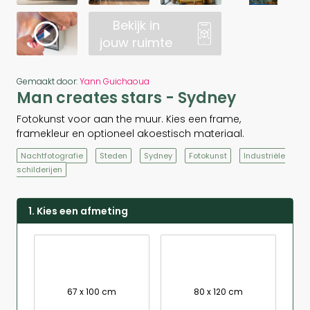
Bekijk in
jouw ruimte
Gemaakt door:
Yann Guichaoua
Man creates stars - Sydney
Fotokunst voor aan the muur. Kies een frame,
framekleur en optioneel akoestisch materiaal.
Nachtfotografie
Steden
Sydney
Fotokunst
Industriële
schilderijen
1. Kies een afmeting
67 x 100 cm
80 x 120 cm