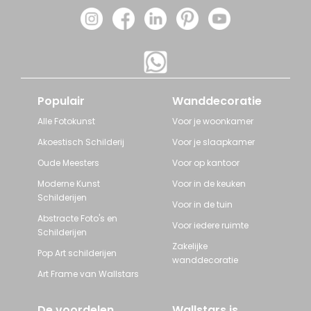
Populair
Wanddecoratie
Alle Fotokunst
Voor je woonkamer
Akoestisch Schilderij
Voor je slaapkamer
Oude Meesters
Voor op kantoor
Moderne Kunst
Voor in de keuken
Schilderijen
Voor in de tuin
Abstracte Foto's en
Voor iedere ruimte
Schilderijen
Zakelijke
Pop Art schilderijen
wanddecoratie
Art Frame van Wallstars
De voordelen
Wallstars is