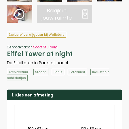
Bekijk in
jouw ruimte
Exclusief verkrijgbaar bij Wallstars
Gemaakt door:
Scott Stulberg
Eiffel Tower at night
De Eiffeltoren in Parijs bij nacht.
Architectuur
Steden
Parijs
Fotokunst
Industriële
schilderijen
1. Kies een afmeting
100 x 67 cm
120 x 80 cm