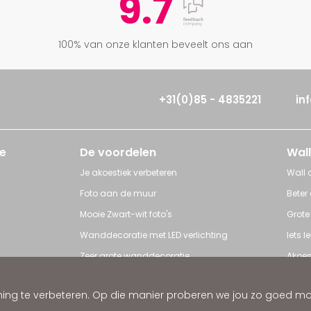
9.7
100% van onze klanten beveelt ons aan
+31(0)85 - 4835221
in
e
De voordelen
Wall
Je akoestiek verbeteren
Wall a
Foto aan de muur
Beter
Mooie Zwart-wit foto's
Grote
Wanddecoratie met LED verlichting
Iets 
Zeer grote wanddecoratie
Akoes
Grote posters
Poster
ng te verbeteren. Op die manier proberen we jou zo goed mogel
ratie