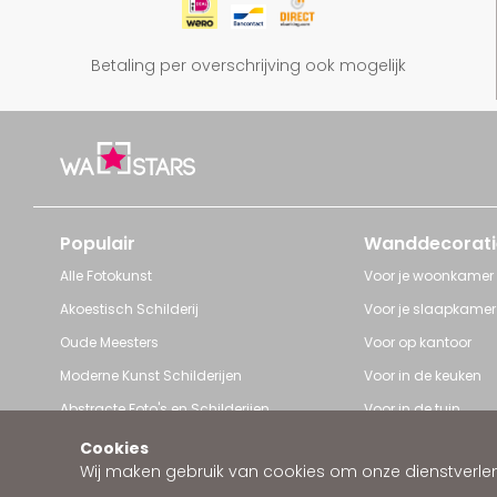
Betaling per overschrijving ook mogelijk
Populair
Wanddecorati
Alle Fotokunst
Voor je woonkamer
Akoestisch Schilderij
Voor je slaapkamer
Oude Meesters
Voor op kantoor
Moderne Kunst Schilderijen
Voor in de keuken
Abstracte Foto's en Schilderijen
Voor in de tuin
Pop Art schilderijen
Voor iedere ruimte
Cookies
Wij maken gebruik van cookies om onze dienstverleni
Art Frame van Wallstars
Zakelijke wanddeco