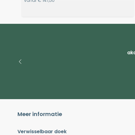
vanaf
€ 147,50
ako
Meer informatie
Verwisselbaar doek