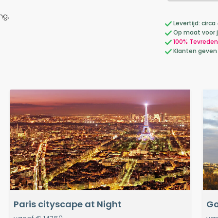
ng.
Levertijd: cir
Op maat voor 
100% Tevreden
Klanten geven
Paris cityscape at Night
Go