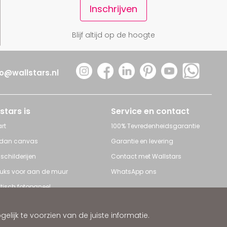
Inschrijven
Blijf altijd op de hoogte
fo@wallstars.nl
stars is
Service en contact
rt
100% Tevredenheidsgarantie
 dan canvas
Garantie en levering
 schilderijen
Contact met Wallstars
leuks voor aan de muur
WhatsApp ons
tisch fotopaneel
s en Schilderijen
ijk te voorzien van de juiste informatie.