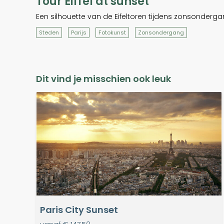
Tour Eiffel at sunset
Een silhouette van de Eifeltoren tijdens zonsonderga
Steden
Parijs
Fotokunst
Zonsondergang
Dit vind je misschien ook leuk
Paris City Sunset