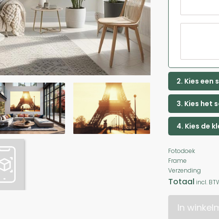
2. Kies een
3. Kies het 
4. Kies de k
Fotodoek
Frame
Verzending
Totaal
incl. BT
In winke