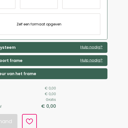
Zelf een formaat opgeven
Hulp nodig?
 systeem
Hulp nodig?
soort frame
leur van het frame
€ 0,00
€ 0,00
Gratis
€ 0,00
W
lmand