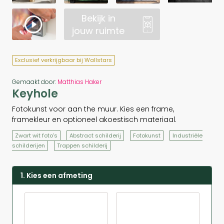
Bekijk in
jouw ruimte
Exclusief verkrijgbaar bij Wallstars
Gemaakt door:
Matthias Haker
Keyhole
Fotokunst voor aan the muur. Kies een frame,
framekleur en optioneel akoestisch materiaal.
Zwart wit foto's
Abstract schilderij
Fotokunst
Industriële
schilderijen
Trappen schilderij
1. Kies een afmeting