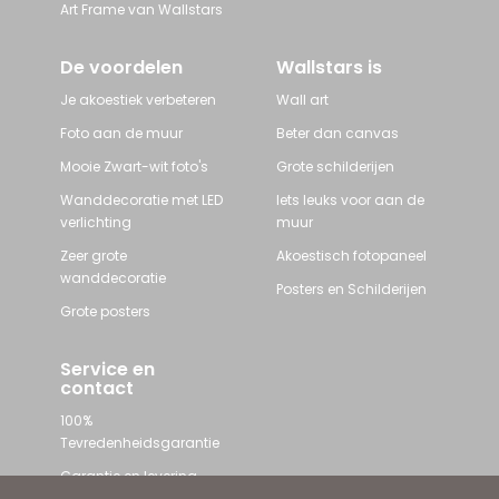
Art Frame van Wallstars
De voordelen
Wallstars is
Je akoestiek verbeteren
Wall art
Foto aan de muur
Beter dan canvas
Mooie Zwart-wit foto's
Grote schilderijen
Wanddecoratie met LED
Iets leuks voor aan de
verlichting
muur
Zeer grote
Akoestisch fotopaneel
wanddecoratie
Posters en Schilderijen
Grote posters
Service en
contact
100%
Tevredenheidsgarantie
Garantie en levering