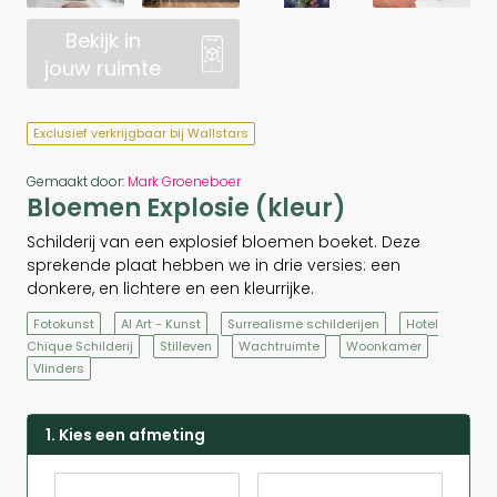
Bekijk in
jouw ruimte
Exclusief verkrijgbaar bij Wallstars
Gemaakt door:
Mark Groeneboer
Bloemen Explosie (kleur)
Schilderij van een explosief bloemen boeket. Deze
sprekende plaat hebben we in drie versies: een
donkere, en lichtere en een kleurrijke.
Fotokunst
AI Art - Kunst
Surrealisme schilderijen
Hotel
Chique Schilderij
Stilleven
Wachtruimte
Woonkamer
Vlinders
1. Kies een afmeting