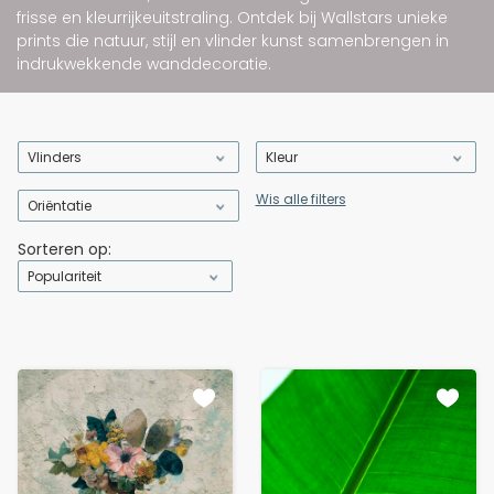
frisse en kleurrijke
uitstraling. Ontdek bij Wallstars unieke
prints die natuur, stijl en vlinder kunst samenbrengen in
indrukwekkende wanddecoratie.
Vlinders
Kleur
Wis alle filters
Oriëntatie
Sorteren op:
Populariteit