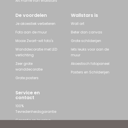
Art Frame van Wallstars
De voordelen
Wallstars is
Je akoestiek verbeteren
Wall art
Foto aan de muur
Beter dan canvas
Mooie Zwart-wit foto's
Grote schilderijen
Wanddecoratie met LED
Iets leuks voor aan de
verlichting
muur
Zeer grote
Akoestisch fotopaneel
wanddecoratie
Posters en Schilderijen
Grote posters
Service en
contact
100%
Tevredenheidsgarantie
Garantie en levering