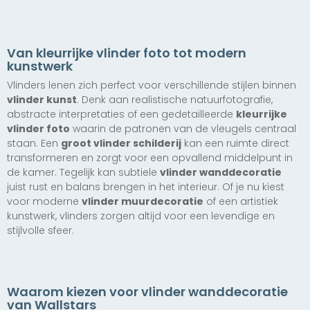
Explosie
Explosie (licht)
Explosie (kleur)
Fire
vanaf € 147,50
(donker)
vanaf € 147,50
vanaf € 147,50
vanaf € 147,50
vanaf € 147,50
Van kleurrijke vlinder foto tot modern
kunstwerk
Vlinders lenen zich perfect voor verschillende stijlen binnen
vlinder kunst
. Denk aan realistische natuurfotografie,
abstracte interpretaties of een gedetailleerde
kleurrijke
vlinder foto
waarin de patronen van de vleugels centraal
staan. Een
groot vlinder schilderij
kan een ruimte direct
transformeren en zorgt voor een opvallend middelpunt in
de kamer. Tegelijk kan subtiele
vlinder wanddecoratie
juist rust en balans brengen in het interieur. Of je nu kiest
voor moderne
vlinder muurdecoratie
of een artistiek
kunstwerk, vlinders zorgen altijd voor een levendige en
stijlvolle sfeer.
Waarom kiezen voor vlinder wanddecoratie
van Wallstars