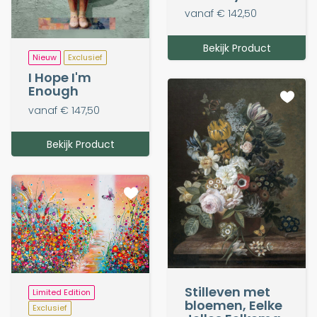
vanaf € 142,50
Bekijk Product
Nieuw
Exclusief
I Hope I'm
Enough
vanaf € 147,50
Bekijk Product
Stilleven met
Limited Edition
bloemen, Eelke
Exclusief