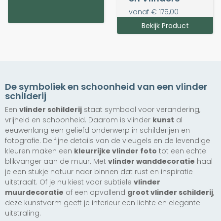
vanaf € 175,00
Bekijk Product
Bekijk Product
Bekijk Product
Bekijk Product
Bekijk Product
Bekijk Product
Bekijk Product
Bekijk Product
De symboliek en schoonheid van een vlinder
schilderij
Stilleven met
Een
vlinder schilderij
staat symbool voor verandering,
bloemen in een
vrijheid en schoonheid. Daarom is vlinder
kunst
al
glazen vaas -
eeuwenlang een geliefd onderwerp in schilderijen en
Davidsz. en
fotografie. De fijne details van de vleugels en de levendige
Exclusief
Mignon
kleuren maken een
kleurrijke vlinder foto
tot een echte
(liggend)
Kleurboek
blikvanger aan de muur. Met
vlinder wanddecoratie
haal
Vrouw met
vanaf € 170,00
je een stukje natuur naar binnen dat rust en inspiratie
Vlinders
uitstraalt. Of je nu kiest voor subtiele
vlinder
vanaf € 142,50
muurdecoratie
of een opvallend
groot vlinder schilderij
,
deze kunstvorm geeft je interieur een lichte en elegante
Exclusief
Exclusief
Exclusief
Exclusief
Exclusief
uitstraling.
Bloemen
Bloemen
Bloemen
Nature is on
The Sax Player