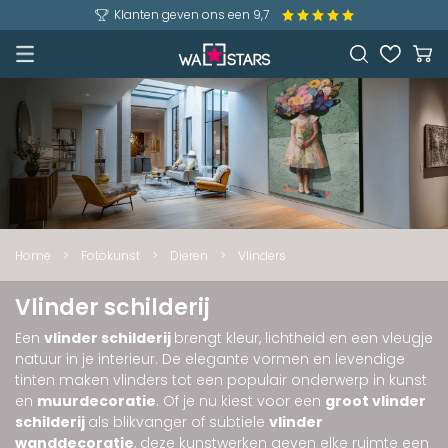
Klanten geven ons een 9,7
Home
>
Fotokunst
>
Dieren
>
Vlinders
Vlinder schilderij
Een
vlinder schilderij
brengt kleur, lichtheid en een vleugje
natuur in je interieur. De elegante vormen en levendige
tinten maken vlinders tot een populair onderwerp in kunst
en
muurdecoratie
. Of je nu kiest voor een
groot vlinder
schilderij
als blikvanger of subtiele
vlinder
wanddecoratie
, deze kunstwerken geven elke ruimte een