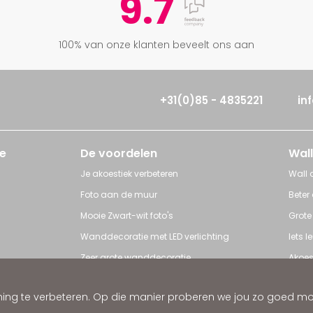
9.7
100% van onze klanten beveelt ons aan
+31(0)85 - 4835221
in
e
De voordelen
Wall
Je akoestiek verbeteren
Wall a
Foto aan de muur
Beter
Mooie Zwart-wit foto's
Grote
Wanddecoratie met LED verlichting
Iets 
Zeer grote wanddecoratie
Akoes
Grote posters
Poster
ng te verbeteren. Op die manier proberen we jou zo goed mogel
ratie