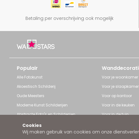
Betaling per overschrijving ook mogelijk
Populair
Wanddecorati
Alle Fotokunst
Voor je woonkamer
Akoestisch Schilderij
Voor je slaapkamer
Oude Meesters
Voor op kantoor
Moderne Kunst Schilderijen
Voor in de keuken
Abstracte Foto's en Schilderijen
Voor in de tuin
Pop Art schilderijen
Voor iedere ruimte
Cookies
Wij maken gebruik van cookies om onze dienstverleni
Art Frame van Wallstars
Zakelijke wanddeco