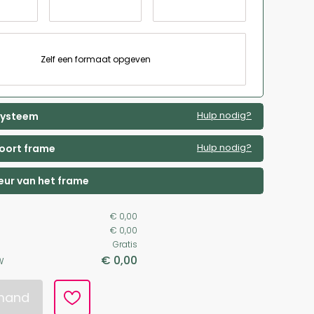
Zelf een formaat opgeven
Hulp nodig?
 systeem
Hulp nodig?
soort frame
leur van het frame
€ 0,00
€ 0,00
Gratis
€ 0,00
W
lmand