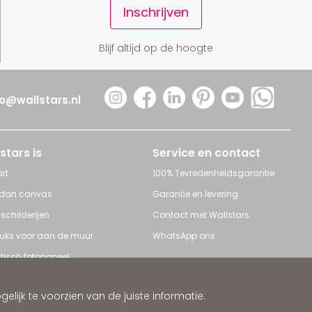
Inschrijven
Blijf altijd op de hoogte
fo@wallstars.nl
stars is
Service en contact
rt
100% Tevredenheidsgarantie
 dan canvas
Garantie en levering
 schilderijen
Contact met Wallstars
leuks voor aan de muur
WhatsApp ons
tisch fotopaneel
s en Schilderijen
ijk te voorzien van de juiste informatie.