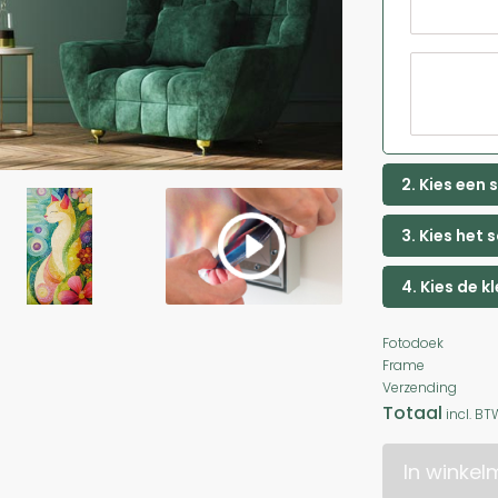
2. Kies een
3. Kies het 
4. Kies de k
Fotodoek
Frame
Verzending
Totaal
incl. BT
In winke