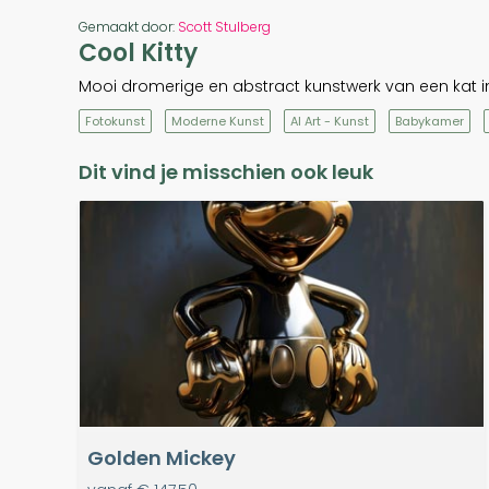
Gemaakt door:
Scott Stulberg
Cool Kitty
Mooi dromerige en abstract kunstwerk van een kat in
Fotokunst
Moderne Kunst
AI Art - Kunst
Babykamer
Dit vind je misschien ook leuk
Golden Mickey