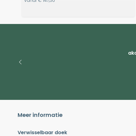
vanaf
€ 147,50
ako
Meer informatie
Verwisselbaar doek