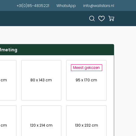
+31(0)85-4835221
WhatsApp
info@wallstars.nl
afmeting
Meest gekozen
7 cm
80 x 143 cm
95 x 170 cm
7 cm
120 x 214 cm
130 x 232 cm