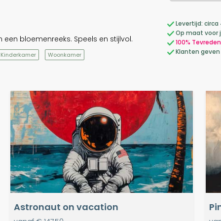
Levertijd: cir
Op maat voor 
 een bloemenreeks. Speels en stijlvol.
100% Tevreden
Klanten geven
Kinderkamer
Woonkamer
Astronaut on vacation
Pi