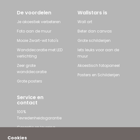
De voordelen
Wallstars is
Je akoestiek verbeteren
Wall art
Foto aan de muur
Beter dan canvas
Mooie Zwart-wit foto's
Grote schilderijen
Wanddecoratie met LED
Iets leuks voor aan de
verlichting
muur
Zeer grote
Akoestisch fotopaneel
wanddecoratie
Posters en Schilderijen
Grote posters
Service en
contact
100%
Tevredenheidsgarantie
Garantie en levering
Contact met Wallstars
Cookies