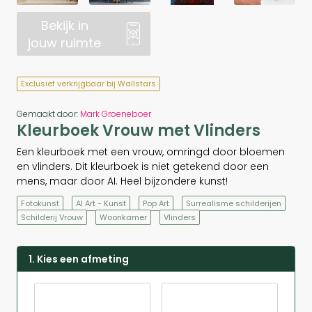
Bekijk in
jouw ruimte
Exclusief verkrijgbaar bij Wallstars
Gemaakt door:
Mark Groeneboer
Kleurboek Vrouw met Vlinders
Een kleurboek met een vrouw, omringd door bloemen
en vlinders. Dit kleurboek is niet getekend door een
mens, maar door AI. Heel bijzondere kunst!
Fotokunst
AI Art - Kunst
Pop Art
Surrealisme schilderijen
Schilderij Vrouw
Woonkamer
Vlinders
1. Kies een afmeting