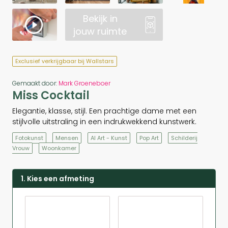
Bekijk in
jouw ruimte
Exclusief verkrijgbaar bij Wallstars
Gemaakt door:
Mark Groeneboer
Miss Cocktail
Elegantie, klasse, stijl. Een prachtige dame met een
stijlvolle uitstraling in een indrukwekkend kunstwerk.
Fotokunst
Mensen
AI Art - Kunst
Pop Art
Schilderij
Vrouw
Woonkamer
1. Kies een afmeting