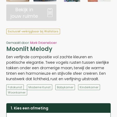
Bekijk in
jouw ruimte
Exclusief verkrijgbaar bij Wallstars
Gemaakt door:
Mark Groeneboer
Moonlit Melody
Een verfijnde compositie vol zachte kleuren en
poëtische elegantie. Twee vogels rusten tussen sierlijke
takken onder een dromerige maan, terwijl de warme
tinten een harmonieuze en stijlvolle sfeer creëren. Een
kunstwerk dat lichtheid, rust en verfijning uitstraalt.
Fotokunst
Moderne Kunst
Babykamer
Kinderkamer
Woonkamer
1. Kies een afmeting