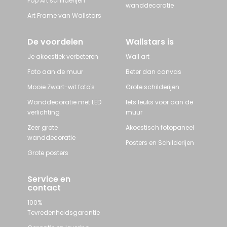
Pop Art schilderijen
wanddecoratie
Art Frame van Wallstars
De voordelen
Wallstars is
Je akoestiek verbeteren
Wall art
Foto aan de muur
Beter dan canvas
Mooie Zwart-wit foto's
Grote schilderijen
Wanddecoratie met LED
Iets leuks voor aan de
verlichting
muur
Zeer grote
Akoestisch fotopaneel
wanddecoratie
Posters en Schilderijen
Grote posters
Service en
contact
100%
Tevredenheidsgarantie