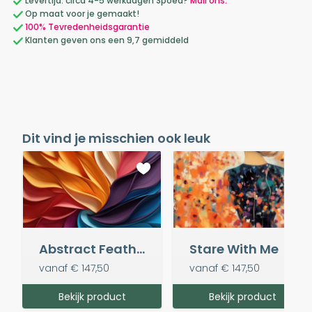
Levertijd: circa 4-5 werkdagen Spoed?
Mail ons.
Op maat voor je gemaakt!
100% Tevredenheidsgarantie
Klanten geven ons een 9,7 gemiddeld
Dit vind je misschien ook leuk
Abstract Feathers
Stare With Me
vanaf
€ 147,50
vanaf
€ 147,50
Bekijk product
Bekijk product