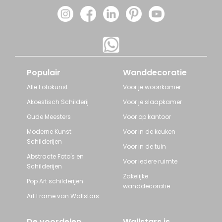
Populair
Wanddecoratie
Alle Fotokunst
Voor je woonkamer
Akoestisch Schilderij
Voor je slaapkamer
Oude Meesters
Voor op kantoor
Moderne Kunst
Voor in de keuken
Schilderijen
Voor in de tuin
Abstracte Foto's en
Voor iedere ruimte
Schilderijen
Zakelijke
Pop Art schilderijen
wanddecoratie
Art Frame van Wallstars
De voordelen
Wallstars is