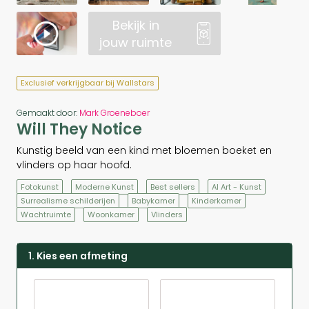
Bekijk in
jouw ruimte
Exclusief verkrijgbaar bij Wallstars
Gemaakt door:
Mark Groeneboer
Will They Notice
Kunstig beeld van een kind met bloemen boeket en
vlinders op haar hoofd.
Fotokunst
Moderne Kunst
Best sellers
AI Art - Kunst
Surrealisme schilderijen
Babykamer
Kinderkamer
Wachtruimte
Woonkamer
Vlinders
1. Kies een afmeting