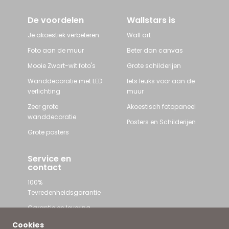
De voordelen
Wallstars is
Je akoestiek verbeteren
Wall art
Foto aan de muur
Beter dan canvas
Mooie Zwart-wit foto's
Grote schilderijen
Wanddecoratie met LED
Iets leuks voor aan de
verlichting
muur
Zeer grote
Akoestisch fotopaneel
wanddecoratie
Posters en Schilderijen
Grote posters
Service en
contact
100%
Tevredenheidsgarantie
Garantie en levering
Contact met Wallstars
Cookies