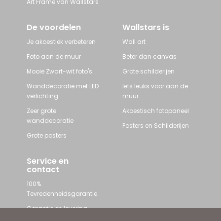
Art Frame van Wallstars
De voordelen
Wallstars is
Je akoestiek verbeteren
Wall art
Foto aan de muur
Beter dan canvas
Mooie Zwart-wit foto's
Grote schilderijen
Wanddecoratie met LED
Iets leuks voor aan de
verlichting
muur
Zeer grote
Akoestisch fotopaneel
wanddecoratie
Posters en Schilderijen
Grote posters
Service en
contact
100%
Tevredenheidsgarantie
Garantie en levering