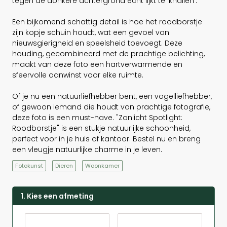
tegen de donkere achtergrond echt lijkt te 'knallen'.
Een bijkomend schattig detail is hoe het roodborstje
zijn kopje schuin houdt, wat een gevoel van
nieuwsgierigheid en speelsheid toevoegt. Deze
houding, gecombineerd met de prachtige belichting,
maakt van deze foto een hartverwarmende en
sfeervolle aanwinst voor elke ruimte.
Of je nu een natuurliefhebber bent, een vogelliefhebber,
of gewoon iemand die houdt van prachtige fotografie,
deze foto is een must-have. "Zonlicht Spotlight:
Roodborstje" is een stukje natuurlijke schoonheid,
perfect voor in je huis of kantoor. Bestel nu en breng
een vleugje natuurlijke charme in je leven.
Fotokunst
Dieren
Woonkamer
1. Kies een afmeting