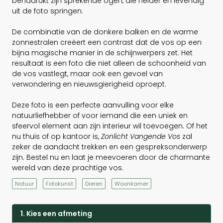
benadrukt zijn sprekende ogen, die helder en levendig
uit de foto springen.
De combinatie van de donkere balken en de warme
zonnestralen creëert een contrast dat de vos op een
bijna magische manier in de schijnwerpers zet. Het
resultaat is een foto die niet alleen de schoonheid van
de vos vastlegt, maar ook een gevoel van
verwondering en nieuwsgierigheid oproept.
Deze foto is een perfecte aanvulling voor elke
natuurliefhebber of voor iemand die een uniek en
sfeervol element aan zijn interieur wil toevoegen. Of het
nu thuis of op kantoor is,
Zonlicht Vangende Vos
zal
zeker de aandacht trekken en een gespreksonderwerp
zijn. Bestel nu en laat je meevoeren door de charmante
wereld van deze prachtige vos.
Natuur
Fotokunst
Dieren
Woonkamer
1. Kies een afmeting