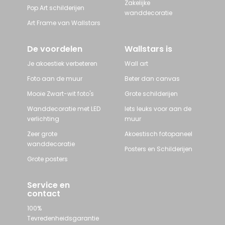
Zakelijke
Pop Art schilderijen
wanddecoratie
Art Frame van Wallstars
De voordelen
Wallstars is
Je akoestiek verbeteren
Wall art
Foto aan de muur
Beter dan canvas
Mooie Zwart-wit foto's
Grote schilderijen
Wanddecoratie met LED
Iets leuks voor aan de
verlichting
muur
Zeer grote
Akoestisch fotopaneel
wanddecoratie
Posters en Schilderijen
Grote posters
Service en
contact
100%
Tevredenheidsgarantie