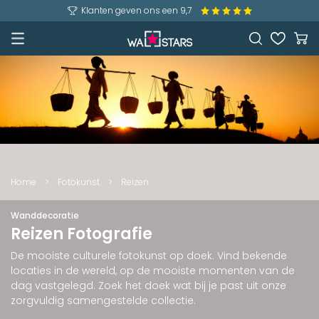
Klanten geven ons een 9,7
Home
>
Fotokunst
>
Reizen
Wanddecoratie
Reizen Fotografie
De mooiste culturele fotokunst op doek. Vind bekende
locaties in de wereld, op de mooiste momenten van de
dag vastgelegd. Zoek het doek wat bij je past uit onze
zorgvuldig samengestelde collectie.