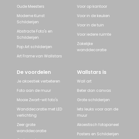
Oude Meesters
Voor op kantoor
Moderne Kunst
Voor in de keuken
Schilderijen
Voor in de tuin
Abstracte Foto's en
Voor iedere ruimte
Schilderijen
Zakelijke
Pop Art schilderijen
wanddecoratie
Art Frame van Wallstars
De voordelen
Wallstars is
Je akoestiek verbeteren
Wall art
Foto aan de muur
Beter dan canvas
Mooie Zwart-wit foto's
Grote schilderijen
Wanddecoratie met LED
Iets leuks voor aan de
verlichting
muur
Zeer grote
Akoestisch fotopaneel
wanddecoratie
Posters en Schilderijen