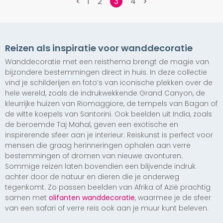
1
2
4
3
Exclusief
Reizen als inspiratie voor wanddecoratie
Machu Picchu,
Exclusief
Exclusief
Exclusief
Exclusief
Exclusief
Exclusief
Wanddecoratie met een reisthema brengt de magie van
Exclusief
Old Friends
Serengeti
Amboseli
Historische
Foggy
Sunset in Caïro
Hawksbill Turtle
Where to go,
Peru
Sunset
Sunset
tram in
bijzondere bestemmingen direct in huis. In deze collectie
Tuscany, Siena
Istanbul
Kenya sunset
Death Valley
VW Beatle in
Leerlooierij,
Ming Dynasty
Patterns
Night Market,
vanaf € 147,50
vanaf € 147,50
vanaf € 147,50
Istanbul
vanaf € 170,00
vind je schilderijen en foto’s van iconische plekken over de
Mexico
Marokko
Buddha
Thailand
vanaf € 147,50
vanaf € 147,50
vanaf € 147,50
vanaf € 147,50
vanaf € 147,50
vanaf € 147,50
vanaf € 147,50
hele wereld, zoals de indrukwekkende Grand Canyon, de
vanaf € 147,50
vanaf € 147,50
vanaf € 147,50
vanaf € 147,50
vanaf € 147,50
kleurrijke huizen van Riomaggiore, de tempels van Bagan of
de witte koepels van Santorini. Ook beelden uit India, zoals
de beroemde Taj Mahal, geven een exotische en
inspirerende sfeer aan je interieur. Reiskunst is perfect voor
Exclusief
Exclusief
Exclusief
mensen die graag herinneringen ophalen aan verre
Buddha up
Late for diner
Mathers Point
bestemmingen of dromen van nieuwe avonturen.
close
Sommige reizen laten bovendien een blijvende indruk
vanaf € 147,50
vanaf € 147,50
achter door de natuur en dieren die je onderweg
vanaf € 147,50
tegenkomt. Zo passen beelden van Afrika of Azië prachtig
samen met
olifanten wanddecoratie
, waarmee je de sfeer
van een safari of verre reis ook aan je muur kunt beleven.