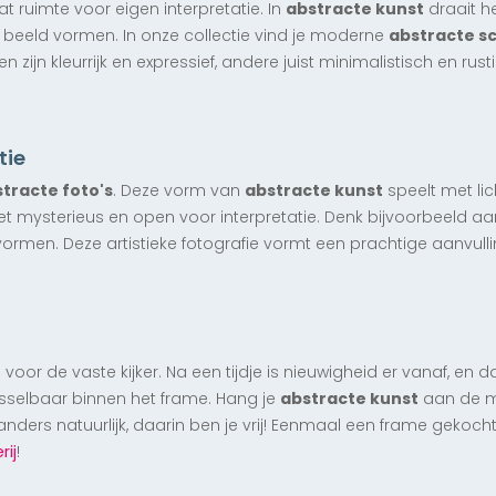
at ruimte voor eigen interpretatie. In
abstracte kunst
draait h
beeld vormen. In onze collectie vind je moderne
abstracte sc
 zijn kleurrijk en expressief, andere juist minimalistisch en ru
tie
tracte foto's
. Deze vorm van
abstracte kunst
speelt met li
 het mysterieus en open voor interpretatie. Denk bijvoorbeeld aan
 vormen. Deze artistieke fotografie vormt een prachtige aanvul
 voor de vaste kijker. Na een tijdje is nieuwigheid er vanaf, en
isselbaar binnen het frame. Hang je
abstracte kunst
aan de mu
s anders natuurlijk, daarin ben je vrij! Eenmaal een frame gekoc
rij
!