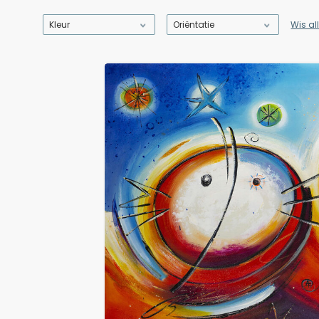
Kleur
Oriëntatie
Wis all