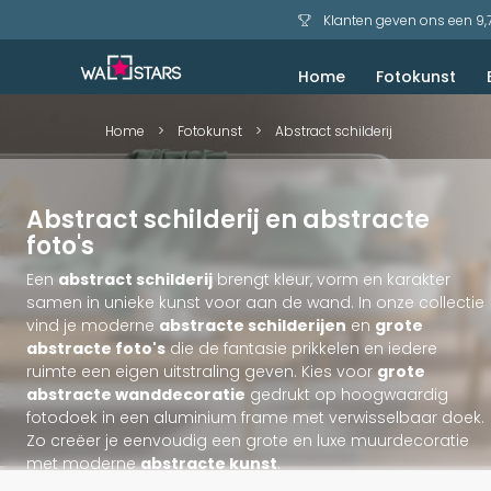
Klanten geven ons een 9,
Home
Fotokunst
Akoestisch schilderij
Bekijk voorbeelden
Zeezicht en Strand
Home
>
Fotokunst
>
Abstract schilderij
Abstract schilderij en abstracte
foto's
Een
abstract schilderij
brengt kleur, vorm en karakter
samen in unieke kunst voor aan de wand. In onze collectie
vind je moderne
abstracte schilderijen
en
grote
abstracte foto's
die de fantasie prikkelen en iedere
ruimte een eigen uitstraling geven. Kies voor
grote
abstracte wanddecoratie
gedrukt op hoogwaardig
fotodoek in een aluminium frame met verwisselbaar doek.
Zo creëer je eenvoudig een grote en luxe muurdecoratie
met moderne
abstracte kunst
.