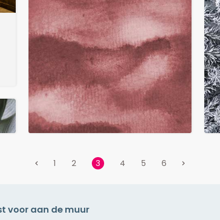
1
2
4
5
6
3
Nieuw
Exclusief
Aquarel Peach Clouds
vanaf € 147,50
nst voor aan de muur
v