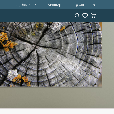
+31(0)85-4835221
WhatsApp
info@wallstars.nl