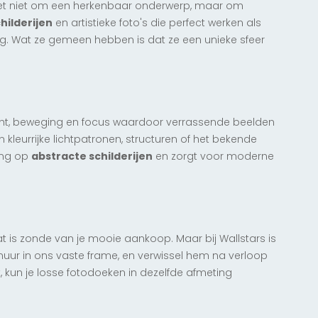
et niet om een herkenbaar onderwerp, maar om
hilderijen
en artistieke foto's die perfect werken als
stig. Wat ze gemeen hebben is dat ze een unieke sfeer
cht, beweging en focus waardoor verrassende beelden
 kleurrijke lichtpatronen, structuren of het bekende
ling op
abstracte schilderijen
en zorgt voor moderne
 dat is zonde van je mooie aankoop. Maar bij Wallstars is
ur in ons vaste frame, en verwissel hem na verloop
ht, kun je losse fotodoeken in dezelfde afmeting