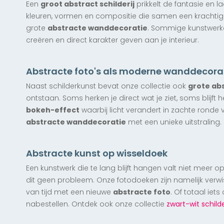
Een
groot abstract schilderij
prikkelt de fantasie en la
kleuren, vormen en compositie die samen een krachtig 
grote
abstracte wanddecoratie
. Sommige kunstwerken
creëren en direct karakter geven aan je interieur.
Exclusief
Exclusief
Nieuw
Exclusief
Interruption
Bici (clotrone)
Sporen
Glas in Lood
Zoutpannen van Maras
Carry the Jug, India
vanaf € 147,50
vanaf € 147,50
vanaf € 147,50
Abstracte foto's als moderne wanddecora
vanaf € 147,50
vanaf € 147,50
vanaf € 147,50
Naast schilderkunst bevat onze collectie ook
grote abs
ontstaan. Soms herken je direct wat je ziet, soms blijft
P51 Mustang (vierkant)
Op zee in de winter
Tokyo Complex (vierkant)
bokeh-effect
waarbij licht verandert in zachte ronde
vanaf € 142,50
vanaf € 142,50
vanaf € 142,50
abstracte wanddecoratie
met een unieke uitstraling.
Nieuw
Exclusief
Abstracte kunst op wisseldoek
Tropical Silver Leafs
vanaf € 147,50
Een kunstwerk die te lang blijft hangen valt niet meer op
dit geen probleem. Onze fotodoeken zijn namelijk verw
Nieuw
Exclusief
Nieuw
Nieuw
Exclusief
Exclusief
Exclusief
Exclusief
Exclusief
Exclusief
Exclusief
Nieuw
Exclusief
Lennon's Wall
van tijd met een nieuwe
abstracte foto
. Of totaal iet
Punk with Bling
Wooden Waves
Blush Beach
Boat Trip Through Blue
Look real close
Reaching into the sky
Feet in the water
Tropical
Forest in the Lake
Veiled Grace
nabestellen. Ontdek ook onze collectie
zwart-wit schilde
vanaf € 147,50
vanaf € 147,50
vanaf € 147,50
vanaf € 147,50
vanaf € 147,50
vanaf € 147,50
vanaf € 147,50
vanaf € 147,50
vanaf € 147,50
vanaf € 147,50
vanaf € 147,50