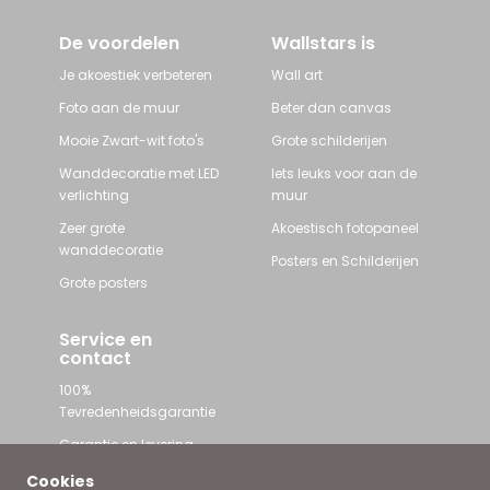
De voordelen
Wallstars is
Je akoestiek verbeteren
Wall art
Foto aan de muur
Beter dan canvas
Mooie Zwart-wit foto's
Grote schilderijen
Wanddecoratie met LED
Iets leuks voor aan de
verlichting
muur
Zeer grote
Akoestisch fotopaneel
wanddecoratie
Posters en Schilderijen
Grote posters
Service en
contact
100%
Tevredenheidsgarantie
Garantie en levering
Contact met Wallstars
Cookies