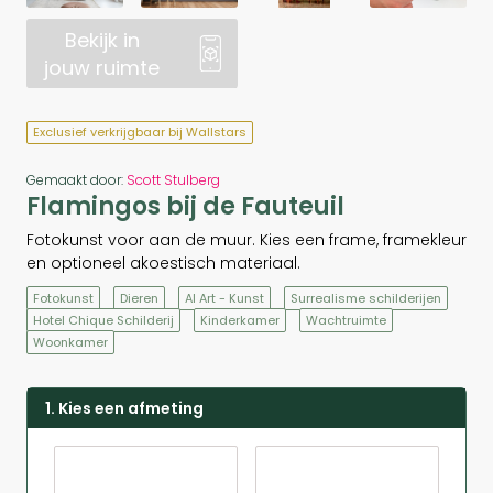
Bekijk in
jouw ruimte
Exclusief verkrijgbaar bij Wallstars
Gemaakt door:
Scott Stulberg
Flamingos bij de Fauteuil
Fotokunst voor aan de muur. Kies een frame, framekleur
en optioneel akoestisch materiaal.
Fotokunst
Dieren
AI Art - Kunst
Surrealisme schilderijen
Hotel Chique Schilderij
Kinderkamer
Wachtruimte
Woonkamer
1. Kies een afmeting